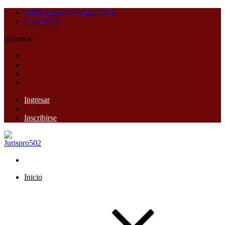
info@jurispro502gmail.com
4704-9611
síguenos:
Ingresar
/
Inscribirse
Inicio