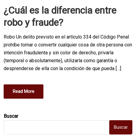
O
¿Cuál es la diferencia entre
S
T
robo y fraude?
E
D
Robo Un delito previsto en el artículo 334 del Código Penal
O
prohíbe tomar o convertir cualquier cosa de otra persona con
N
intención fraudulenta y sin color de derecho, privarla
(temporal o absolutamente), utilizarla como garantía o
desprenderse de ella con la condición de que pueda […]
Read More
Buscar
Buscar