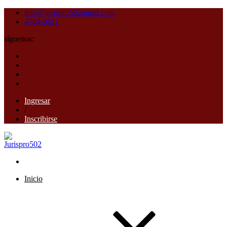
info@jurispro502gmail.com
4704-9611
síguenos:
Ingresar
/
Inscribirse
Inicio