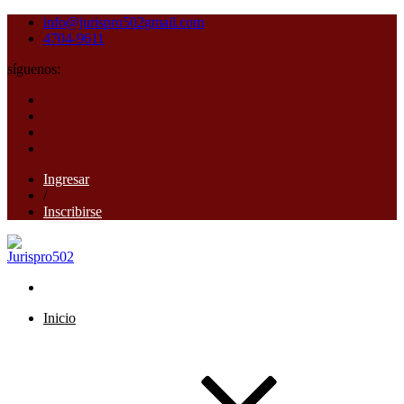
info@jurispro502gmail.com
4704-9611
síguenos:
Ingresar
/
Inscribirse
Inicio