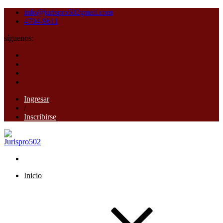
info@jurispro502gmail.com
4704-9611
síguenos:
Ingresar
/
Inscribirse
Inicio