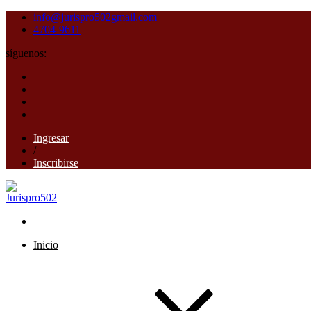
info@jurispro502gmail.com
4704-9611
síguenos:
Ingresar
/
Inscribirse
Inicio