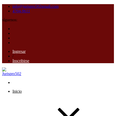
info@jurispro502gmail.com
4704-9611
síguenos:
Ingresar
/
Inscribirse
Inicio