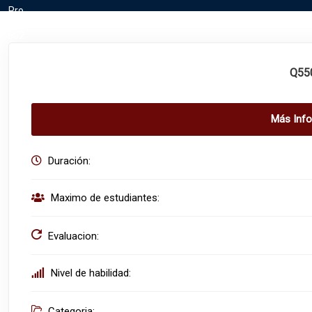
Q55
Más Inf
Duración:
Maximo de estudiantes:
Evaluacion:
Nivel de habilidad:
Categoria: