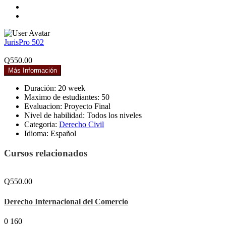
JurisPro 502
Q550.00
Más Información
Duración:
20 week
Maximo de estudiantes:
50
Evaluacion:
Proyecto Final
Nivel de habilidad:
Todos los niveles
Categoria:
Derecho Civil
Idioma:
Español
Cursos relacionados
Q550.00
Derecho Internacional del Comercio
0
160