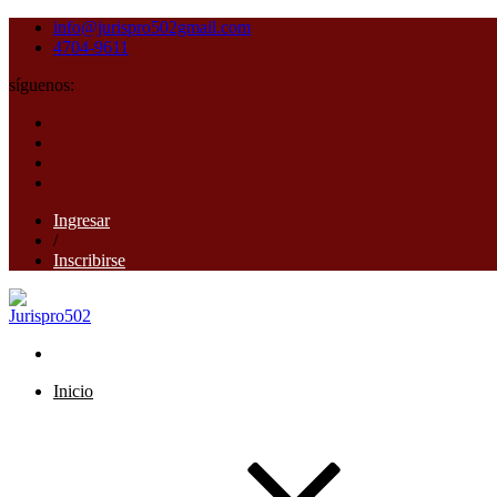
info@jurispro502gmail.com
4704-9611
síguenos:
Ingresar
/
Inscribirse
Inicio