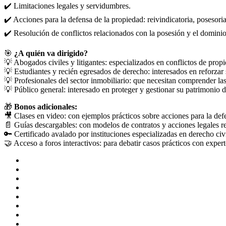
✔️ Limitaciones legales y servidumbres.
✔️ Acciones para la defensa de la propiedad: reivindicatoria, posesoria
✔️ Resolución de conflictos relacionados con la posesión y el dominio
🎯
¿A quién va dirigido?
💡 Abogados civiles y litigantes: especializados en conflictos de prop
💡 Estudiantes y recién egresados de derecho: interesados en reforzar
💡 Profesionales del sector inmobiliario: que necesitan comprender las
💡 Público general: interesado en proteger y gestionar su patrimonio 
🎁
Bonos adicionales:
🎥 Clases en video: con ejemplos prácticos sobre acciones para la def
📄 Guías descargables: con modelos de contratos y acciones legales r
🔑 Certificado avalado por instituciones especializadas en derecho civ
🤝 Acceso a foros interactivos: para debatir casos prácticos con exper