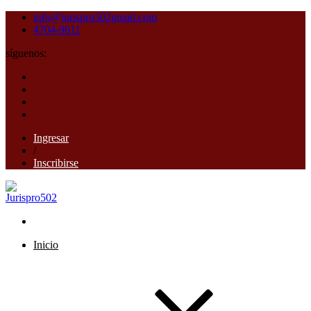
info@jurispro502gmail.com
4704-9611
síguenos:
Ingresar
/
Inscribirse
Inicio