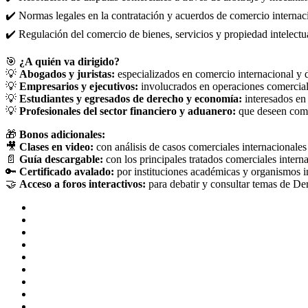
✔️ Normas legales en la contratación y acuerdos de comercio internac
✔️ Regulación del comercio de bienes, servicios y propiedad intelectua
🎯
¿A quién va dirigido?
💡
Abogados y juristas:
especializados en comercio internacional y 
💡
Empresarios y ejecutivos:
involucrados en operaciones comerciale
💡
Estudiantes y egresados ​​de derecho y economía:
interesados ​​e
💡
Profesionales del sector financiero y aduanero:
que deseen compr
🎁
Bonos adicionales:
🎥
Clases en video:
con análisis de casos comerciales internacionale
📄
Guía descargable:
con los principales tratados comerciales intern
🔑
Certificado avalado:
por instituciones académicas y organismos i
🤝
Acceso a foros interactivos:
para debatir y consultar temas de De