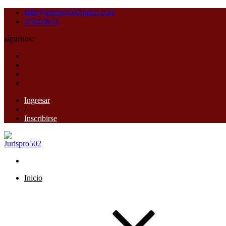
info@jurispro502gmail.com
4704-9611
síguenos:
Ingresar
/
Inscribirse
Inicio