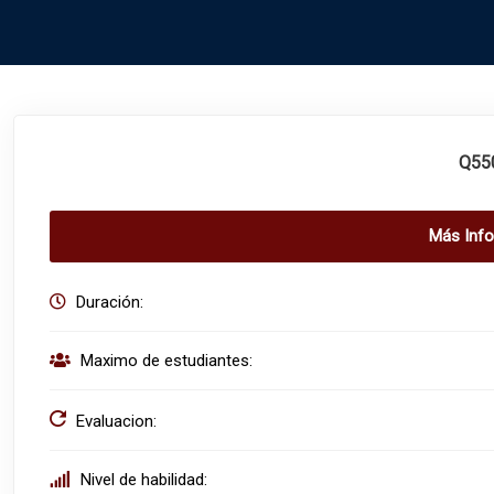
Q55
Más Inf
Duración:
Maximo de estudiantes:
Evaluacion:
Nivel de habilidad: