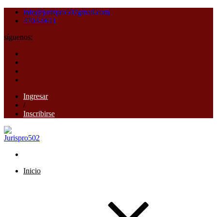
info@jurispro502gmail.com
4704-9611
síguenos:
Ingresar
/
Inscribirse
Inicio