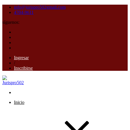
info@jurispro502gmail.com
4704-9611
síguenos:
Ingresar
/
Inscribirse
Inicio