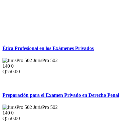
Exámenes Privados Universitarios
Ética Profesional en los Exámenes Privados
JurisPro 502
140
0
Q550.00
Exámenes Privados Universitarios
Preparación para el Examen Privado en Derecho Penal
JurisPro 502
140
0
Q550.00
Exámenes Privados Universitarios