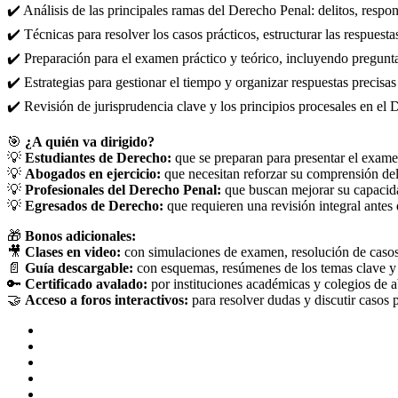
✔️ Análisis de las principales ramas del Derecho Penal: delitos, respo
✔️ Técnicas para resolver los casos prácticos, estructurar las respuest
✔️ Preparación para el examen práctico y teórico, incluyendo preguntas
✔️ Estrategias para gestionar el tiempo y organizar respuestas precis
✔️ Revisión de jurisprudencia clave y los principios procesales en el 
🎯
¿A quién va dirigido?
💡
Estudiantes de Derecho:
que se preparan para presentar el exam
💡
Abogados en ejercicio:
que necesitan reforzar su comprensión de
💡
Profesionales del Derecho Penal:
que buscan mejorar su capacidad
💡
Egresados de Derecho:
que requieren una revisión integral antes
🎁
Bonos adicionales:
🎥
Clases en video:
con simulaciones de examen, resolución de casos 
📄
Guía descargable:
con esquemas, resúmenes de los temas clave y 
🔑
Certificado avalado:
por instituciones académicas y colegios de 
🤝
Acceso a foros interactivos:
para resolver dudas y discutir casos p