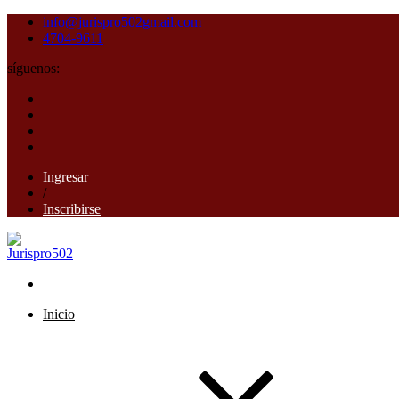
info@jurispro502gmail.com
4704-9611
síguenos:
Ingresar
/
Inscribirse
Inicio