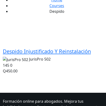
Home
Courses
Despido
Derecho Laboral
Despido Injustificado Y Reinstalación
JurisPro 502
145
0
Q450.00
Formación online para abogados. Mejora tus