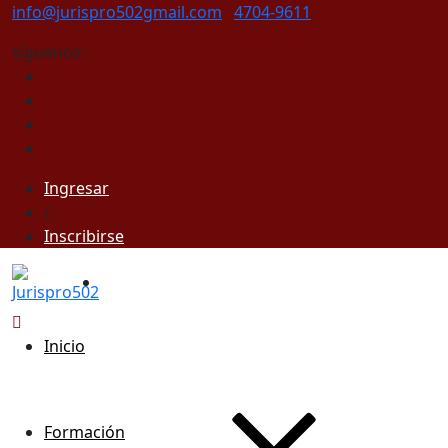
info@jurispro502gmail.com
4704-9611
síguenos:
Ingresar
/
Inscribirse
Inicio
Formación