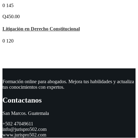
0
145
Q450.00
Litigación en Derecho Constitucional
0
120
Formación online para abogados. Mejora tus habilidades y actualiza
tus conocimientos con expertos.
Contactanos
San Marcos. Guatemala
+502 47049611
info@jurispro502.com
www.jurispro502.com