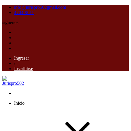
info@jurispro502gmail.com
4704-9611
síguenos:
Ingresar
/
Inscribirse
Inicio