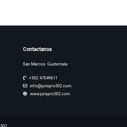
Contactanos
San Marcos. Guatemala
+502 47049611
info@jurispro502.com
www.jurispro502.com
502.