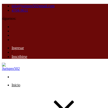
info@jurispro502gmail.com
4704-9611
síguenos:
Ingresar
/
Inscribirse
Inicio