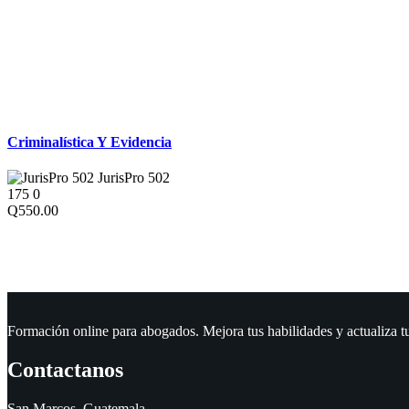
Derecho Penal
Criminalística Y Evidencia
JurisPro 502
175
0
Q550.00
Formación online para abogados. Mejora tus habilidades y actualiza t
Contactanos
San Marcos. Guatemala