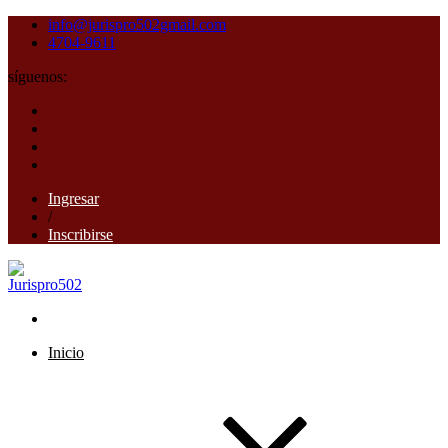
info@jurispro502gmail.com
4704-9611
síguenos:
Ingresar
/
Inscribirse
Inicio