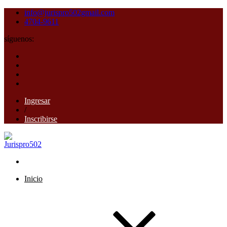
info@jurispro502gmail.com
4704-9611
síguenos:
Ingresar
/
Inscribirse
Inicio