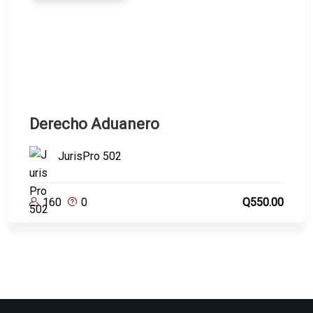
Derecho Aduanero
JurisPro 502
160
0
Q550.00