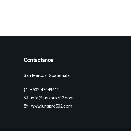
Contactanos
San Marcos. Guatemala
+502 47049611
info@jurispro502.com
www.jurispro502.com