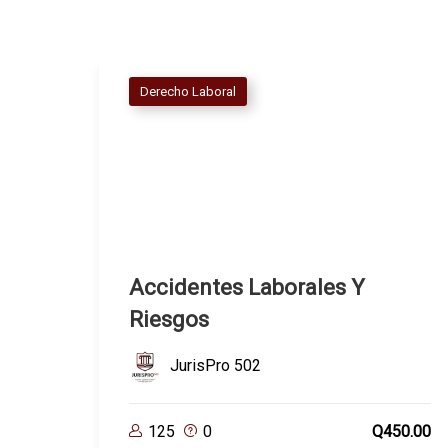
Derecho Laboral
Accidentes Laborales Y
Riesgos
JurisPro 502
125
0
Q450.00