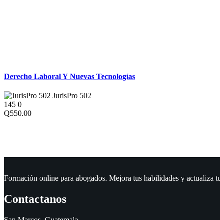
Derecho Laboral
Derecho Laboral Y Nuevas Tecnologías
JurisPro 502
145
0
Q550.00
Formación online para abogados. Mejora tus habilidades y actualiza t
Contactanos
San Marcos. Guatemala