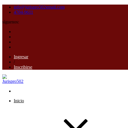
info@jurispro502gmail.com
4704-9611
síguenos:
Ingresar
/
Inscribirse
Inicio