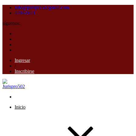
info@jurispro502gmail.com
4704-9611
síguenos:
Ingresar
/
Inscribirse
Inicio