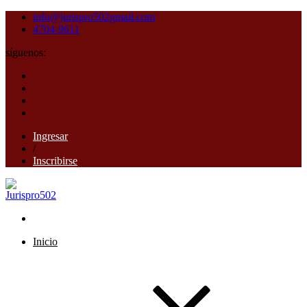
info@jurispro502gmail.com
4704-9611
síguenos:
Ingresar
/
Inscribirse
Inicio