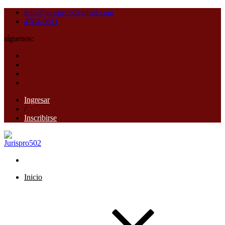
info@jurispro502gmail.com
4704-9611
síguenos:
Ingresar
/
Inscribirse
Inicio