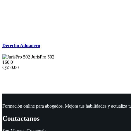
Derecho Comercial
Derecho Aduanero
JurisPro 502
160
0
Q550.00
Formación online para abogados. Mejora tus habilidades y actualiza t
Contactanos
San Marcos. Guatemala