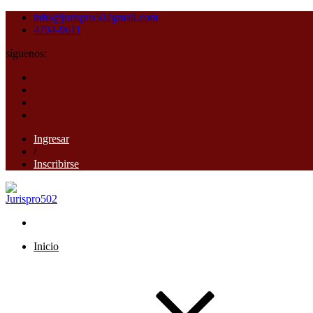
info@jurispro502gmail.com
4704-9611
síguenos:
Ingresar
/
Inscribirse
Inicio